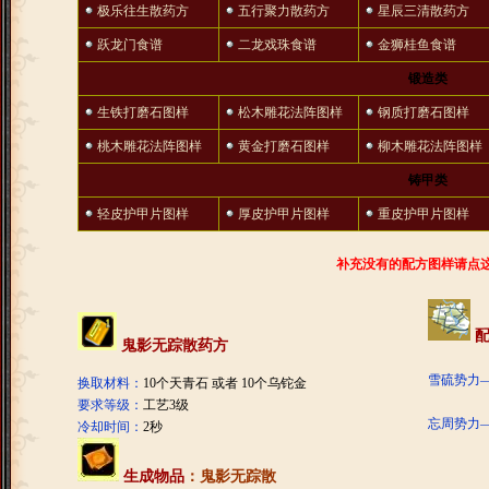
极乐往生散药方
五行聚力散药方
星辰三清散药方
跃龙门食谱
二龙戏珠食谱
金狮桂鱼食谱
锻造类
生铁打磨石图样
松木雕花法阵图样
钢质打磨石图样
桃木雕花法阵图样
黄金打磨石图样
柳木雕花法阵图样
铸甲类
轻皮护甲片图样
厚皮护甲片图样
重皮护甲片图样
补充没有的配方图样请点
配
鬼影无踪散药方
雪硫势力
换取材料：
10个天青石 或者 10个乌铊金
要求等级：
工艺3级
忘周势力
冷却时间：
2秒
生成物品
：
鬼影无踪散