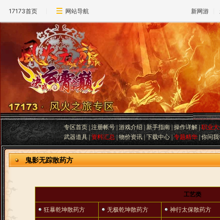
17173首页
网站导航
新网游
专区首页
|
注册帐号
|
游戏介绍
|
新手指南
|
操作详解
|
职业大
武器道具
|
资料汇总
|
物价资讯
|
下载中心
|
专题精华
|
你问我
鬼影无踪散药方
工艺类
狂暴乾坤散药方
无极乾坤散药方
神行太保散药方