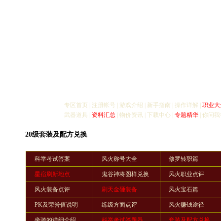
专区首页
|
注册帐号
|
游戏介绍
|
新手指南
|
操作详解
|
职业大
武器道具
|
资料汇总
|
物价资讯
|
下载中心
|
专题精华
|
你问我
20级套装及配方兑换
科举考试答案
风火称号大全
修罗转职篇
星宿刷新地点
鬼谷神将图样兑换
风火职业点评
风火装备点评
刷天金砸装备
风火宝石篇
PK及荣誉值说明
练级方面点评
风火赚钱途径
坐骑的详细介绍
科举考试答题器
套装及配方兑换