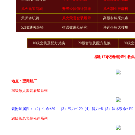
风火元宝商城
升级经验值计算器
风火职业技能树
天师转职篇
风火荣誉套装展示
高级材料采集点
52FB通关经验
棋语效果及研究
诗词坐标大搜集
10级套装及配方兑换
20级套装及配方兑换
30级
感谢173[记者组]笨牛收
地点：望周船厂
20级散人套装辰星系列
装附加属性：（2）生命+80，（3）气力+120（4）智力+8（5）法术致命+1%
20级长老套装光芒系列