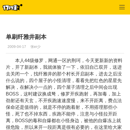
风火之旅
>
玩家交流
>
正文
单刷纤雅井副本
2009-04-17
张er少
本人44级修罗，网通一区的荆珂，今天更新新的资料
片，开了新副本，我就体验了一下，依旧自己双开，送进
去关闭一个，找纤雅井的那个村长开启副本，进去之后没
什么说的，四个屋子的小怪清理，看看先把红色的星星先
解决，在解决小一点的，四个屋子清理之后中间会出现
BOSS，这时建议换成弩，修罗开疾跑射，再加毒，加上
劲射还有天玄，不开疾跑速速度慢，来不开距离，费点法
保命还是值得的，就是不停的跑着射，不用搭理那些小
怪，死了也不掉东西，疾跑不能停，注意与小怪拉开距
离，BOSS的毒和自爆都在小怪身边，被他的自爆冻上就
很危险，所以来开一段距离是很有必要的，在这里给大家