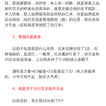
找，那就要眼快，动作快，本人有一招数，就是屏幕上说
刷司空天的时候会说谁杀的，速度左键点他的名字组队，
本人经验，那人如果级高就会拒绝自己杀，但是如果低肯
定会组你，组好后迅速看地图他（她）的位置，然后杀掉
分天金（还有就是等他死了自己杀）
3、青铜古墓真身
以前不知道那是什么东西，后来无聊去找了1次，在
林场刷的，血还行，一般厚，比冰魔好打多了，掉天金和
20左右的蓝装备，上次我杀掉了个19的战士蓝帽子
属性是力量+6.5敏捷+3.0直接卖了3J（有人祭炼用
的，小号可用不起，除非大号养）
4、就是关于五行玄关箱开天金
以前还好，有次我15分刷了5个