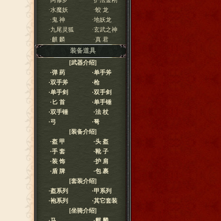
·
阿修罗
·
护法金刚
·
水魔妖
·
蛟 龙
·
鬼 神
·
地妖龙
·
九尾灵狐
·
玄武之神
·
麒 麟
·
真 君
装备道具
[武器介绍]
·
弹 药
·
单手斧
·
双手斧
·
枪
·
单手剑
·
双手剑
·
匕 首
·
单手锤
·
双手锤
·
法 杖
·
弓
·
弩
[装备介绍]
·
盔 甲
·
头 盔
·
手 套
·
靴 子
·
装 饰
·
护 肩
·
盾 牌
·
包 裹
[套装介绍]
·
盔系列
·
甲系列
·
袍系列
·
其它套装
[坐骑介绍]
·
马
·
麒 麟