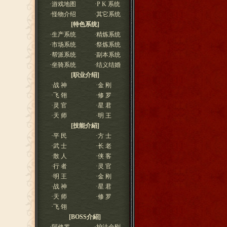
·
游戏地图
·
P K 系统
·
怪物介绍
·
其它系统
[特色系统]
·
生产系统
·
精炼系统
·
市场系统
·
祭炼系统
·
帮派系统
·
副本系统
·
坐骑系统
·
结义结婚
[职业介绍]
·
战 神
·
金 刚
·
飞 翎
·
修 罗
·
灵 官
·
星 君
·
天 师
·
明 王
[技能介紹]
·
平 民
·
方 士
·
武 士
·
长 老
·
散 人
·
侠 客
·
行 者
·
灵 官
·
明 王
·
金 刚
·
战 神
·
星 君
·
天 师
·
修 罗
·
飞 翎
[BOSS介紹]