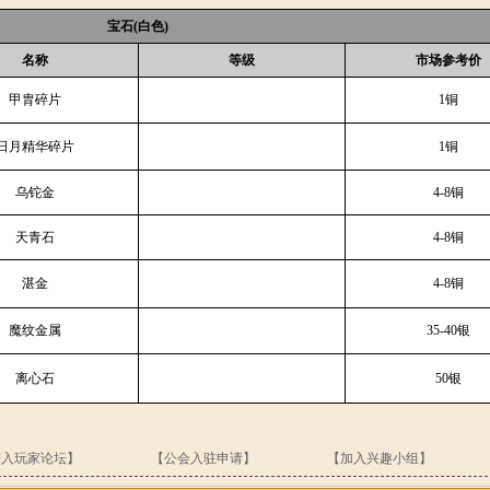
宝石(白色)
名称
等级
市场参考价
甲胄碎片
1铜
日月精华碎片
1铜
乌铊金
4-8铜
天青石
4-8铜
湛金
4-8铜
魔纹金属
35-40银
离心石
50银
进入玩家论坛】
【公会入驻申请】
【加入兴趣小组】