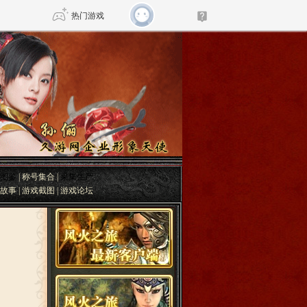
热门游戏
DNF
传奇4
剑网3旗舰版
新天龙八部
自由
诛仙世界
仙剑世界
图鉴
|
称号集合
|
采集生产
故事
|
游戏截图
|
游戏论坛