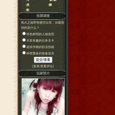
·
虎
·
狮
·
豹
投票调查
风火之旅即将横空出世，你最期
待的是什么？
特色鲜明的人物造型
丰富有趣的任务关卡
超炫华丽的职业技能
种类繁多的装备道具
[
发表/查看评论
]
玩家照片