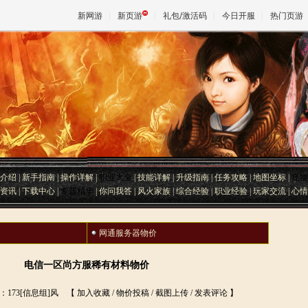
新网游
新页游
礼包/激活码
今日开服
热门页游
魔兽
天堂
王权与
介绍
|
新手指南
|
操作详解
|
职业大全
|
技能详解
|
升级指南
|
任务攻略
|
地图坐标
|
怪物
资讯
|
下载中心
|
专题精华
|
你问我答
|
风火家族
|
综合经验
|
职业经验
|
玩家交流
|
心情
网通服务器物价
电信一区尚方服稀有材料物价
：173[信息组]风
【
加入收藏
/
物价投稿
/
截图上传
/
发表评论
】