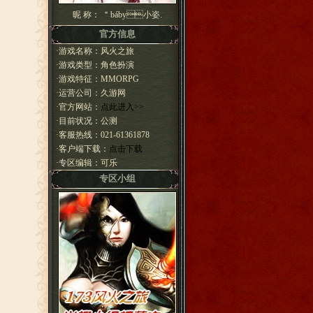
昵 称： ＂báby小姿.
官方信息
·游戏名称：风火之旅
·游戏类型：角色扮演
·游戏特征：MMORPG
·运营公司：久游网
·官方网站：
点此进入>>
·目前状况：公测
·客服热线：021-61361878
·客户端下载：
点击下载
·专区编辑：可乐
专区小组