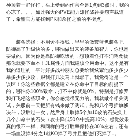
神顶着一群怪打，头上受到的伤害全是1点到3点时，我的
心凉了。。。如此强大的PVE能力难怪战神要怨声载道
了，希望官方能找到PK和杀怪之前的平衡点。
装备选择：不用舍不得钱，早早的做套蓝色装备吧，
防御高了升级快的多，哪怕做出来的装备加智力，你也是
要做的。因为你是靠防御吃饭的，想顶着怪打不消耗食物
那你就要下血本！JL属性方面我建议全用命中。这个是有
我的道理的，平时好多战神朋友总要给我炫耀他多少多少
暴多少多少攻，跟我打几次马上就鄢了。我觉得这是一个
误区！你这些数据全都是建立在你命中了目标的前提下
的，哪怕你100%致命，打不中你就是0%。特别是打修罗
和打飞翎这些职业，你会感觉很无力的。我就做个相关测
试，关服前一天把所有钱来做了测试，先和几个弓插旗帜
决斗，没胜过一次，然后身上取掉5个加10攻的石头换上
几个加命中的石头（攻击降低50命中提高10%）感觉效果
真的很不一样，和同样的弓打胜率保持在30%左右，还有
一场血没掉4分之1就KO掉了弓并且把他打死掉了=。