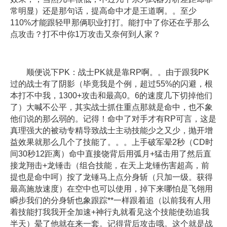
常明显）还是那句话，提高命中才是王道啊。。至少
110%才能跟轻甲那俩职业打打。能打中了你还在乎那么
点攻击？打不中你1万攻击又奈何到人家？
顺便说下PK：战士PK就是靠RP啊。。由于跟我PK
过的战士有了阴影（毕竟我是个例，超过55%的闪避，根
本打不中我，1300+攻击和最高0。6的速度几下切掉他们
了）大喊不公平，其实战士抓住重点那就是命中，也不象
他们说的那么弱的。记得！命中了对手才有RP可言，这是
真理强大的被动专精导致战士主动技能少之又少，抛开增
益效果就那么几个了技能了。。。上手破军晕2秒（CD时
间30秒12距离）命中直接饶背后用弧月+猛击用了然后直
接龙翔击+龙锤击（组合技能，在天上龙锤伤害超高，前
提也是命中呵）按了龙锤马上点分身斩（只加一级。获得
最高施放速度）在空中也可以使用，掉下来哪怕是飞翎用
瞬步我们的分身斩也象跟踪**一样跟着追（以前我有人用
着技能打我我开全加速+神行丸就看见这个技能使劲追我
半天）晕了他就在来一套。记得背后攻击哦。这个就是战