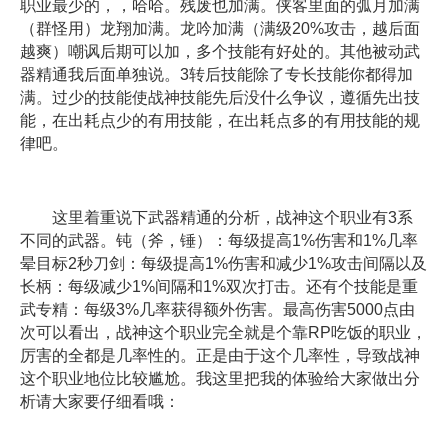
职业最少的，，哈哈。残废也加满。侠客里面的弧月加满
（群怪用）龙翔加满。龙吟加满（满级20%攻击，越后面
越爽）嘲讽后期可以加，多个技能有好处的。其他被动武
器精通我后面单独说。3转后技能除了专长技能你都得加
满。过少的技能使战神技能先后没什么争议，遵循先出技
能，在出耗点少的有用技能，在出耗点多的有用技能的规
律吧。
这里着重说下武器精通的分析，战神这个职业有3系
不同的武器。钝（斧，锤）：每级提高1%伤害和1%几率
晕目标2秒刀剑：每级提高1%伤害和减少1%攻击间隔以及
长柄：每级减少1%间隔和1%双次打击。还有个技能是重
武专精：每级3%几率获得额外伤害。最高伤害5000点由
次可以看出，战神这个职业完全就是个靠RP吃饭的职业，
厉害的全都是几率性的。正是由于这个几率性，导致战神
这个职业地位比较尴尬。我这里把我的体验给大家做出分
析请大家要仔细看哦：