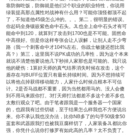
靠防御吃饭，防御就是他们2个职业的职业特性，你说用
绿装提高那点属性对战神有什么用？可能你顶怪都顶不起
了，不知道他45级怎么冲的。。。第二，很明显的错误。
你起码全身镶嵌紫色命中石头。JL也全上命中石头才有可
能命中到120，就算到了攻击到1700也是不可能。固然命
中高很好。但是你这样夸张会让人误解，让别人走不少弯
路（我一个刺客命中才104%左右。你战士敏捷还想比我
高？）第三，这里我不说PK成功的几率性，因为这个本来
就说不清楚他要说他几下秒掉人家那也是可能的。我只说
他的硬伤：1算好天师的真气结界消失时候在攻击，这个
盾存在与BUFF位置只有最长持续时间。因为不想持续可
以将他点掉获得移动能力，人家什么时候点根本不可估
计。2是否马战都不重要，因为当然都用马的。没人会傻
到不用马来跟你打。3打天师打法都差不多这个差不多也
太敷衍观众了吧。由于笔者跟我是一个服务器一个国家
的，也跟我有过些切磋，至于结果怎么样我也不方便说出
来。你不承认我也没办法，比你NB多了的勾手50级拿50
蓝套和武器跟我打也被我豆腐样切了，人家装备JL都比你
强，你凭什么说你打修罗有如此高的几率？太不负责了。