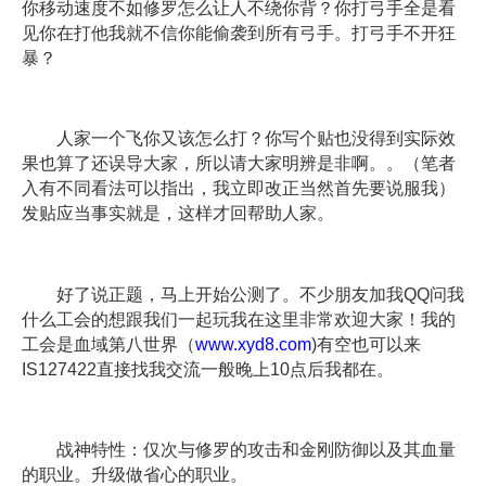
你移动速度不如修罗怎么让人不绕你背？你打弓手全是看
见你在打他我就不信你能偷袭到所有弓手。打弓手不开狂
暴？
人家一个飞你又该怎么打？你写个贴也没得到实际效
果也算了还误导大家，所以请大家明辨是非啊。。（笔者
入有不同看法可以指出，我立即改正当然首先要说服我）
发贴应当事实就是，这样才回帮助人家。
好了说正题，马上开始公测了。不少朋友加我QQ问我
什么工会的想跟我们一起玩我在这里非常欢迎大家！我的
工会是血域第八世界（
www.xyd8.com
)有空也可以来
IS127422直接找我交流一般晚上10点后我都在。
战神特性：仅次与修罗的攻击和金刚防御以及其血量
的职业。升级做省心的职业。