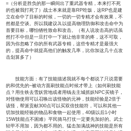
=（分析是胜负的那一瞬间出了重武器专精，本来打不死
的也被我打死了）战士本来就是靠RP吃饭，这RP也是建
立在命中了目标的时候，一切的一切专精才会有效果，不
然都是空谈。所以我建议JL以提高物理防御和攻击命中为
首要目标，哪怕牺牲致命和攻击。（有人说攻击高的话虽
然打不中但是一旦打中一下就让他非常的疼，这不可取，
因为你忽略了你的所有武器专精，这些专精才是最强大
的，提高命中就提高他们的触发几率，比你加这几十点攻
击划算多了）
技能方面：有了技能描述我就不每个都说了只说需要
的和优先的~被动方面刷技能点时候才带上（如何刷技能
点？用生铁去雪妖营地或者用钱去主城抓妖NPC买镜子，
对怪物使用可以召唤出该怪物的元神，技能经验是2倍于
该怪，帮派贡献300点可以买双倍技能符，可以和其他一
切加技能经验的物品和食物一起使用，40级以后1小时
15W技能点不困难）平民骑马打仗一定要先加好的。武士
轻甲不用加，因为都不用的。猛击加满战神的技能是所有