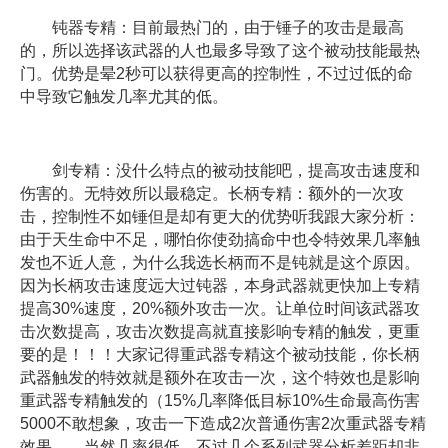
钝器专精：目前最热门的，由于锤子的攻击是最高
的，所以选择该武器的人也最多导致了这个被动技能最热
门。优势是晕2秒可以获得更高的控制性，不过过低的命
中导致它触发几率尤其的低。
剑专精：没什么特点的被动技能吧，提高攻击速度和
伤害的。无特效所以最稳定。长柄专精：额外的一次攻
击，控制性不如锤但是却有更大的优势听我跟大家分析：
由于天生命中不足，哪怕你使劲搞命中也令特效果几率触
发也不近人意，为什么我选长柄而不是钝就是这个原因。
因为长柄攻击速度远大过钝器，本身武器就更快加上专精
提高30%速度，20%额外攻击一次。让单位时间该武器攻
击次数提高，攻击次数提高就直接影响专精的触发，更重
要的是！！！大家记得重武器专精这个被动技能，你长柄
武器触发的特效就是额外在攻击一次，这个特效也是影响
重武器专精触发的（15%几率降低目标10%生命最高伤害
5000不敢想象，攻击一下造成2次普通伤害2次重武器专精
效果，，当然几率很低，不过几个系列武器分析差距却非