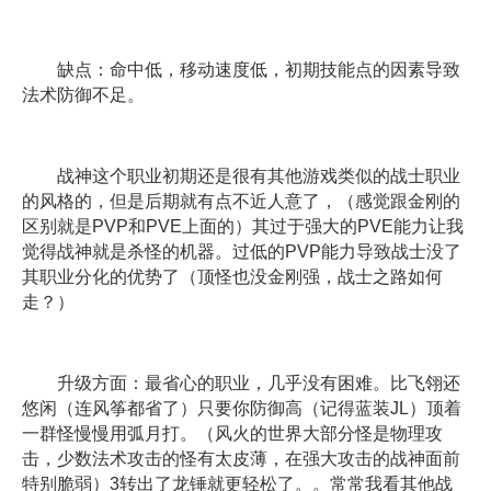
缺点：命中低，移动速度低，初期技能点的因素导致
法术防御不足。
战神这个职业初期还是很有其他游戏类似的战士职业
的风格的，但是后期就有点不近人意了，（感觉跟金刚的
区别就是PVP和PVE上面的）其过于强大的PVE能力让我
觉得战神就是杀怪的机器。过低的PVP能力导致战士没了
其职业分化的优势了（顶怪也没金刚强，战士之路如何
走？）
升级方面：最省心的职业，几乎没有困难。比飞翎还
悠闲（连风筝都省了）只要你防御高（记得蓝装JL）顶着
一群怪慢慢用弧月打。（风火的世界大部分怪是物理攻
击，少数法术攻击的怪有太皮薄，在强大攻击的战神面前
特别脆弱）3转出了龙锤就更轻松了。。常常我看其他战