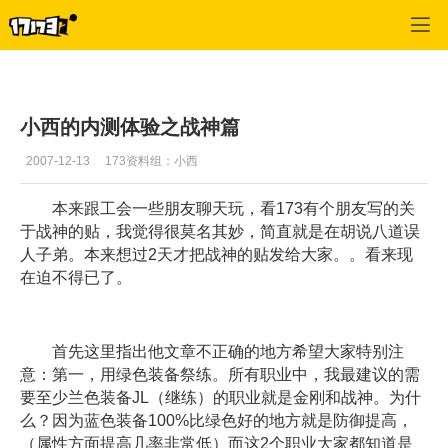
风火之旅
>
战神
>
正文
小西的内测体验之战神篇
2007-12-13
173资料组：小西
本来跟工会一些朋友聊天玩，看173有个朋友写的关
于战神的贴，我觉得很莫名其妙，简直就是在胡说八道误
人子弟。本来想过2天才把战神的贴发给大家。。看来现
在迫不得已了。
首先这里指出他文章不正确的地方希望大家特别注
意：第一，用绿色装备祭练。所有职业中，我最建议的需
要至少兰色装备JL（继练）的职业就是金刚和战神。为什
么？因为蓝色装备100%比绿色好的地方就是防御提高，
（属性方面提高几率非常低）而这2个职业大家都知道是