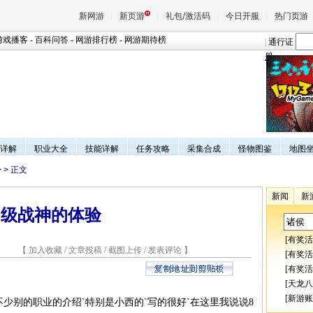
新网游
新页游
礼包/激活码
今日开服
热门页游
游戏播客
-
百科问答
-
网游排行榜
-
网游期待榜
|
通行证
册
魔兽
天堂
详解
职业大全
技能详解
任务攻略
采集合成
怪物图鉴
地图
王权与
>
> 正文
新闻
新
5级战神的体验
[
有奖活
1 【
加入收藏
/
文章投稿
/
截图上传
/
发表评论
】
[
有奖活
[
有奖活
[
天龙八
[
新游账
别的职业的介绍`特别是小西的`写的很好`在这里我说说8