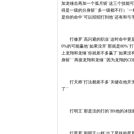
加龙锤击再加一个弧月斩`这三个技能可
得是一级的分身斩``多一级都不行）`
是你的命中`可以招招打到他`还有和弓
打修罗`高闪避的职业`这时命中更是关
0%的可能赢他`如果没开`那就是80%
上龙翔和龙锤`你就差不多赢了`如果没有
身斩```再接龙翔和龙锤``因为龙翔的C
打天师`打法都差不多`关键在他开无
了``
打明王`那是没的打的`BS他的冰技能
打星君`和明王一样`出了星妖的星君