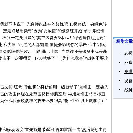
就不多说了`先直接说战神的祭练吧`10级祭练一身绿色轻
一定最好是用紫弓`因为`要敏捷`20级祭练开始`单手斧或锤
）衣服一定要加暴的`其它装备要3体+4力`绿色属性也是要2
精华文章
`和力量``玩过的人都知道`敏捷会影响你的暴击`命中`移动
力量会影响你的攻击上限`暴击上限``当然镶还是镶命中或是暴
26
点`攻击不一定要很高``1700就够了``（为什么我会说战神不要攻
不多
离世
灵官
击技能`狂暴`嗜血和分身斩前期一级就够了`龙锤击一定要先
战神
锤击的攻击体现在龙翔击将目标腾空后`再用龙锤击将目标直
是为什么我会说战神的攻击不要很高`能上1700以上就够了）`
和移动速度`首先就是破军闪`再加雷霆一击`然后龙翔击再