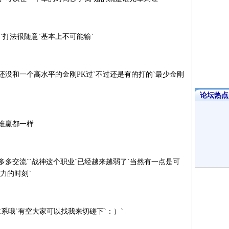
打法很随意`基本上不可能输`
没和一个高水平的金刚PK过`不过还是有的打的`最少金刚
论坛热点·
谁赢都一样
多交流``战神这个职业`已经越来越弱了`当然有一点是可
力的时刻`
哦`有空大家可以找我来切磋下`：）`