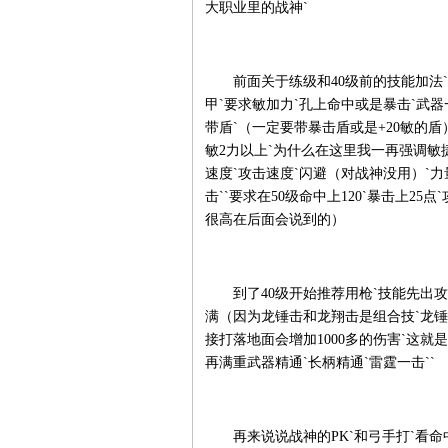
大职业里的战神`
前面关于练级和40级前的技能加法`我
甲`要求敏加力`孔上命中或是暴击`武器
带盾`（一定要带暴击盾或是+20敏的盾
敏2力以上`为什么在这里我一再强调敏捷
速度`攻击速度`闪避（对战神没用）`
击``要求在50级命中上120`暴击上25
很高在后面会说到的）
到了40级开始推荐用枪`技能先出攻
满（因为龙锤击和龙翔击是组合技`龙
接打落地面会增加1000多的伤害`这就
再满重武器精通`长柄精通`雷霆一击``
再来说说战神的PK`和弓手打`看命中