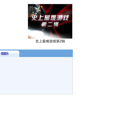
史上最难游戏第2辑
BBS