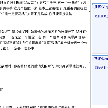
以在你没到地面就放完``如果弓手没死`再一个分身斩`（记
播客·Vlo
一般的弓手`这几个技能下来`基本上都要挂了`最重要的前提就
手切磋一定要马战``如果不是马战`你只能直接认输
最新视频
键```我和修罗PK`如果他的增加闪避的技能开了`我只有4
`打法如下`首先是一个雷霆一击`再一个破军闪`如果晕到他`接
`那就不要背对他``多用群攻`雷霆`致残``看准机会再一个分
D比较长`一定要一击必中``
博客·Blo
敌盾时``你要算好他的盾消失的时间`用分身斩晕他就可以
网游八卦
`
`可以在一个晕的时间秒了我`赌的就是谁先晕到谁`