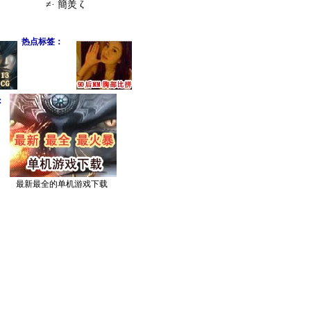
≠· 簡羙 ζ
热点标签：
：
最新最全的单机游戏下载