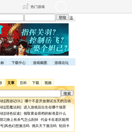
热门游戏
注
DNF
传奇4
剑网3旗舰版
新天龙八部
坐标
下载中心
游戏截图
游戏论坛
自由
诛仙世界
仙剑世界
游
文章
百科
下载
视频
动
][
西游记OL
]
哪个不是开放测试当天的活动
动
][
恶魔法则
]
进入游戏后出生在哪个场景
动
][
绿色征途
]
领取黄金搭档的标准是什么
部2
]
身上有杀气怎么削掉
代金卡在老区能用
号
]
风色幻想激活码
佣兵天下激活码
轮回卡